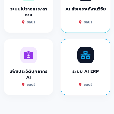
ระบบไปราชการ/ลา
AI สังเคราะห์งานวิจัย
งาน
ชลบุรี
ชลบุรี
แฟ้มประวัติบุคลากร
ระบบ AI ERP
AI
ชลบุรี
ชลบุรี