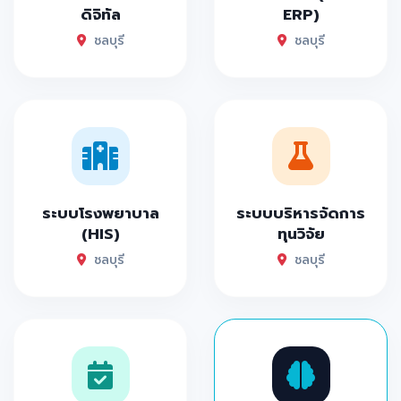
ดิจิทัล
ERP)
ชลบุรี
ชลบุรี
ระบบโรงพยาบาล
ระบบบริหารจัดการ
(HIS)
ทุนวิจัย
ชลบุรี
ชลบุรี