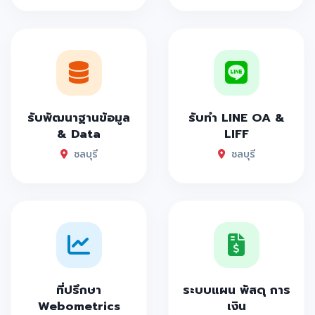
รับพัฒนาฐานข้อมูล
รับทำ LINE OA &
& Data
LIFF
ชลบุรี
ชลบุรี
ที่ปรึกษา
ระบบแผน พัสดุ การ
Webometrics
เงิน