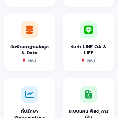
รับพัฒนาฐานข้อมูล
รับทำ LINE OA &
& Data
LIFF
ชลบุรี
ชลบุรี
ที่ปรึกษา
ระบบแผน พัสดุ การ
Webometrics
เงิน