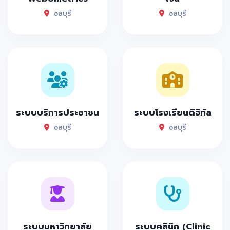
ชลบุรี
ชลบุรี
ระบบบริการประชาชน
ระบบโรงเรียนดิจิทัล
ชลบุรี
ชลบุรี
ระบบมหาวิทยาลัย
ระบบคลินิก (Clinic