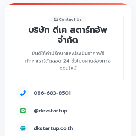
Contact Us
บริษัท ดีเค สตาร์ทอัพ
จำกัด
ยินดีให้คำปรึกษาและประเมินราคาฟรี
ทักหาเราได้ตลอด 24 ชั่วโมงผ่านช่องทาง
ออนไลน์
086-683-8501
@devstartup
dkstartup.co.th