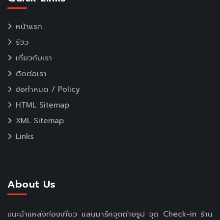
หน้าแรก
รีวิว
เกี่ยวกับเรา
ติดต่อเรา
ข้อกำหนด / Policy
HTML Sitemap
XML Sitemap
Links
About Us
แนะนำแหล่งท่องเที่ยว แลนมาร์คจุดถ่ายรูป จุด Check-in ร้าน