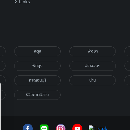
Links
สตูล
พังงา
พัทลุง
ประจวบฯ
กาญจนบุรี
น่าน
รีวิวภาคอีสาน