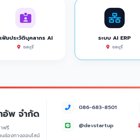
แฟ้มประวัติบุคลากร AI
ระบบ AI ERP
ชลบุรี
ชลบุรี
086-683-8501
์ทอัพ จำกัด
@devstartup
คาฟรี
่านช่องทางออนไลน์