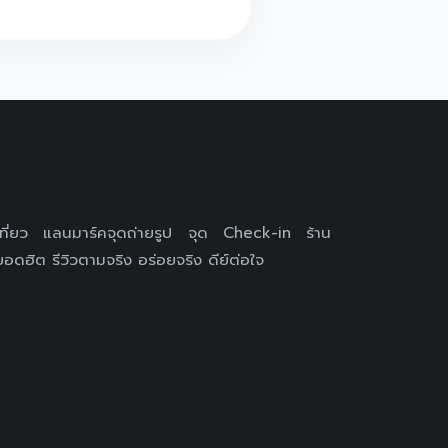
เที่ยว แลนมาร์คจุดถ่ายรูป จุด Check-in ร้าน
อดฮิต รีวิวตามจริง อร่อยจริง ดีย์ต่อใจ