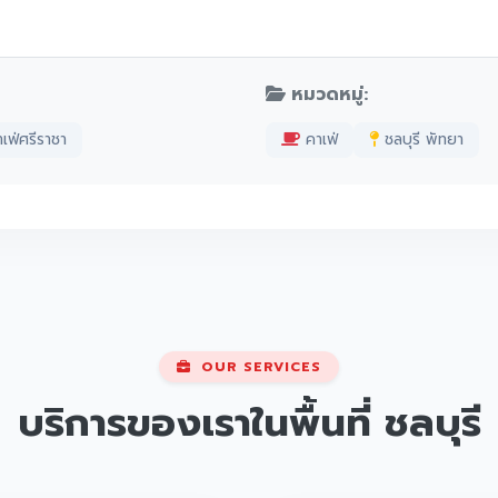
หมวดหมู่:
เฟ่ศรีราชา
คาเฟ่
ชลบุรี พัทยา
OUR SERVICES
บริการของเราในพื้นที่
ชลบุรี