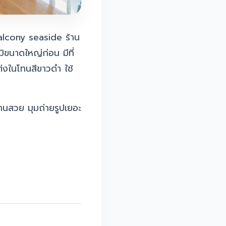
Balcony seaside ร้าน
มิขนาดใหญ่ก่อน มีที่
่งในโทนสีขาวดำ ใช้
ร้านสวย มุมถ่ายรูปเยอะ