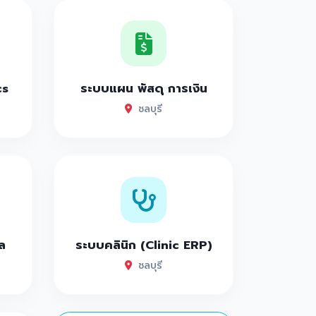
cs
ระบบแผน พัสดุ การเงิน
ชลบุรี
ล
ระบบคลินิก (Clinic ERP)
ชลบุรี