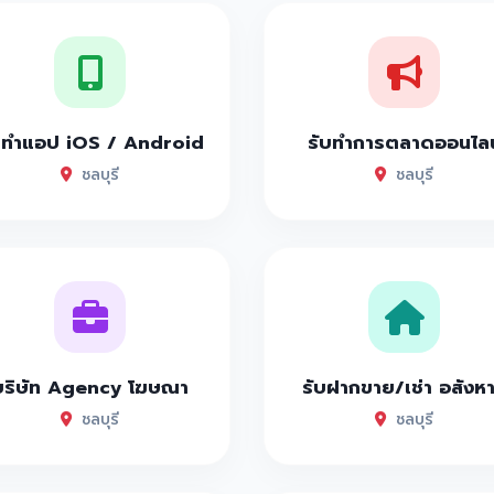
บทำแอป iOS / Android
รับทำการตลาดออนไลน
ชลบุรี
ชลบุรี
บริษัท Agency โฆษณา
รับฝากขาย/เช่า อสังห
ชลบุรี
ชลบุรี