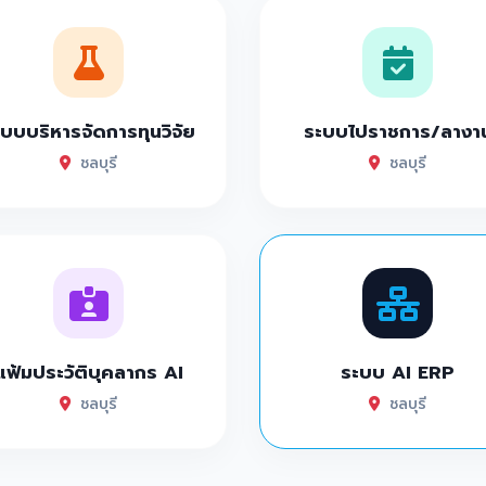
บบบริหารจัดการทุนวิจัย
ระบบไปราชการ/ลางา
ชลบุรี
ชลบุรี
แฟ้มประวัติบุคลากร AI
ระบบ AI ERP
ชลบุรี
ชลบุรี