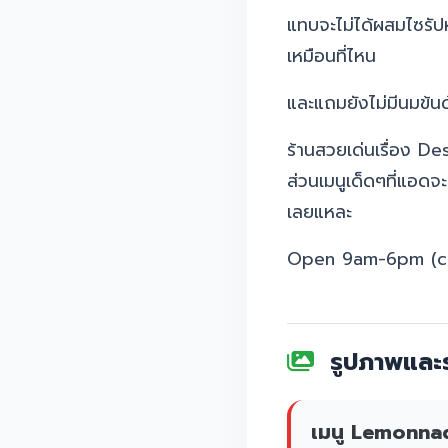
แทบจะไม่ได้ผสมไซรัปห
เหมือนที่ไหน
และแถมยังไม่มีนมข้น
ร้านสวยเด่นเรื่อง De
ส่วนเมนูเด็ดๆที่แอด
เลยแหละ
Open 9am-6pm (c
รูปภาพและร
เมนู Lemonna