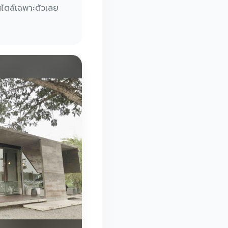
ไตล์เฉพาะตัวเลย