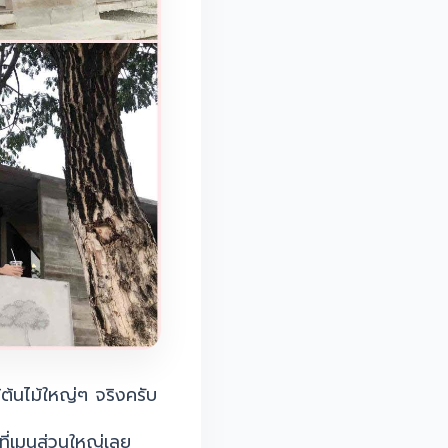
ต้นไม้ใหญ่ๆ จริงครับ
่เมนูส่วนใหญ่เลย