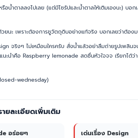
รือน้ำตาลลงไปเลย (แต่มีไซรัปและน้ำตาลให้เติมเองนะ) บอกเล
ด้วยนะ เพราะต้องการชูวัตถุดิบอย่างแท้จริง บอกเลยว่าต้อ
sign จริงๆ ไม่เหมือนใครครับ สั่งน้ำแล้วอย่าลืมถ่ายรูปเพลินจ
จะแนะนำคือ
Raspberry lemonade สดชื่นหัวใจจจ เรียกได้ว่าเป็น
losed-wednesday)
ายละเอียดเพิ่มเติม
de อร่อยๆ
เด่นเรื่อง Design