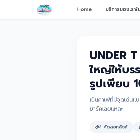
Home
บริการของเราใ
UNDER T ค
ใหญ่ให้บร
รูปเพียบ 
เป็นคาเฟ่ที่มีจุดเด่
มาร์คเลยแหละ
คัดลอกลิงก์