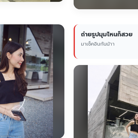
ถ่ายรูปมุมไหนก็สวย
มาเช็คอินกันน้าา