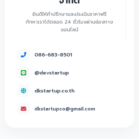
จำกัด
ยินดีให้คำปรึกษาและประเมินราคาฟรี
ทักหาเราได้ตลอด 24 ชั่วโมงผ่านช่องทาง
ออนไลน์
086-683-8501
@devstartup
dkstartup.co.th
dkstartupco@gmail.com