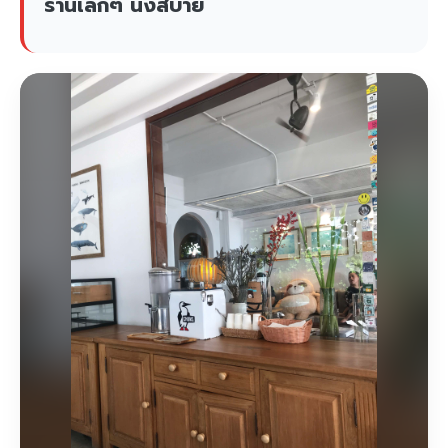
ร้านเล็กๆ นั่งสบาย