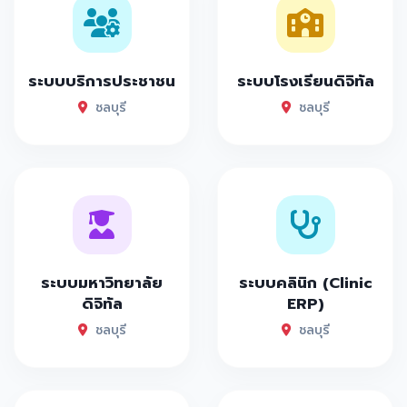
ระบบบริการประชาชน
ระบบโรงเรียนดิจิทัล
ชลบุรี
ชลบุรี
ระบบมหาวิทยาลัย
ระบบคลินิก (Clinic
ดิจิทัล
ERP)
ชลบุรี
ชลบุรี