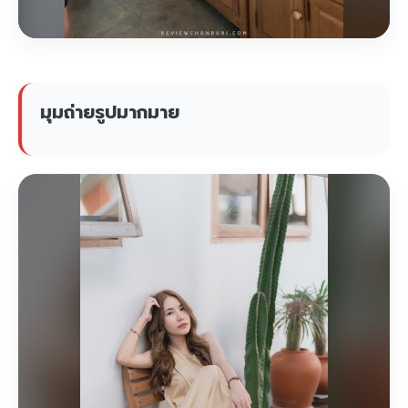
มุมถ่ายรูปมากมาย