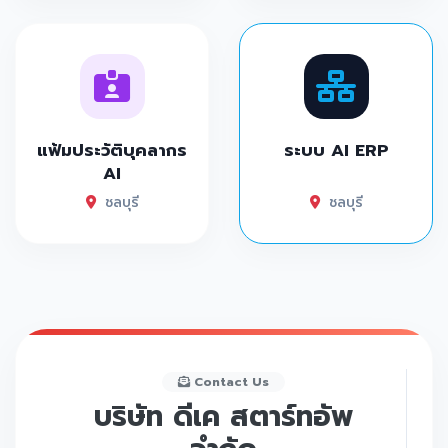
แฟ้มประวัติบุคลากร
ระบบ AI ERP
AI
ชลบุรี
ชลบุรี
Contact Us
บริษัท ดีเค สตาร์ทอัพ