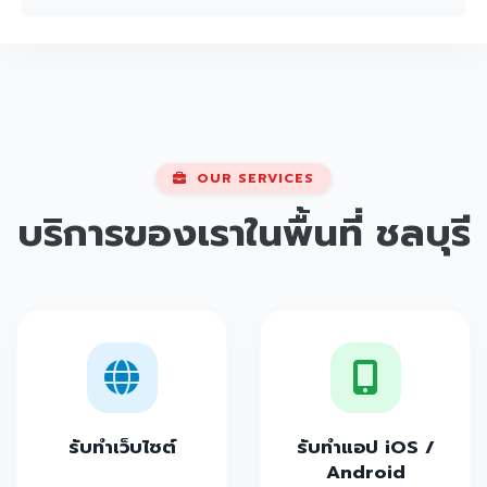
OUR SERVICES
บริการของเราในพื้นที่
ชลบุรี
รับทำเว็บไซต์
รับทำแอป iOS /
Android