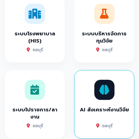
ระบบโรงพยาบาล
ระบบบริหารจัดการ
(HIS)
ทุนวิจัย
ชลบุรี
ชลบุรี
ระบบไปราชการ/ลา
AI สังเคราะห์งานวิจัย
งาน
ชลบุรี
ชลบุรี