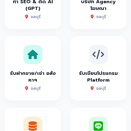
ทำ SEO & ติด AI
บริษัท Agency
(GPT)
โฆษณา
ชลบุรี
ชลบุรี
รับฝากขาย/เช่า อสัง
รับเขียนโปรแกรม
หาฯ
Platform
ชลบุรี
ชลบุรี