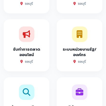
ชลบุรี
ชลบุรี
รับทำการตลาด
ระบบหน่วยงานรัฐ/
ออนไลน์
องค์กร
ชลบุรี
ชลบุรี