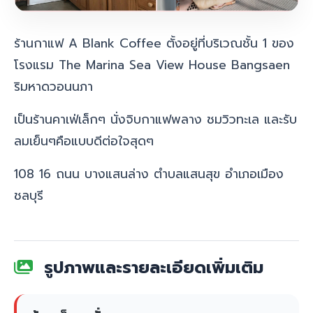
ร้านกาแฟ A Blank Coffee ตั้งอยู่ที่บริเวณชั้น 1 ของ
โรงแรม The Marina Sea View House Bangsaen
ริมหาดวอนนภ
า
เป็นร้านคาเฟ่เล็กๆ นั่งจิบกาแฟพลาง ชมวิวทะเล และรับ
ลมเย็นๆคือแบบดีต่อใจสุดๆ
108 16 ถนน บางแสนล่าง ตำบลแสนสุข อำเภอเมือง
ชลบุรี
รูปภาพและรายละเอียดเพิ่มเติม