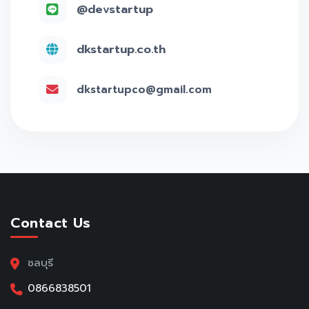
@devstartup
dkstartup.co.th
dkstartupco@gmail.com
Contact Us
ชลบุรี
0866838501