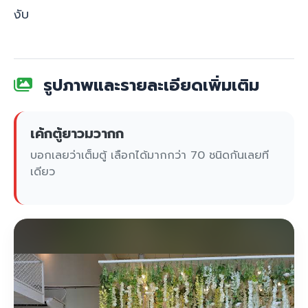
งับ
รูปภาพและรายละเอียดเพิ่มเติม
เค้กตู้ยาวมวากก
บอกเลยว่าเต็มตู้ เลือกได้มากกว่า 70 ชนิดกันเลยที
เดียว