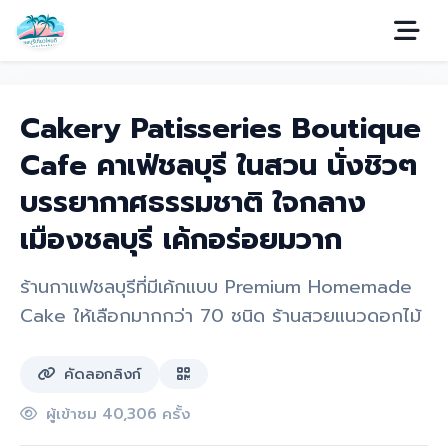
Cakery Patisseries Boutique
Cafe คาเฟ่ชลบุรี ในสวน นั่งชิวๆ
บรรยากาศธรรมชาติ ใจกลาง
เมืองชลบุรี เค้กอร่อยมวาก
ร้านกาแฟชลบุรีที่มีเค้กแบบ Premium Homemade
Cake ให้เลือกมากกว่า 70 ชนิด ร้านสวยแนวดอกไม้
คัดลอกลิงก์
ผู้เข้าชม 40,306 ครั้ง