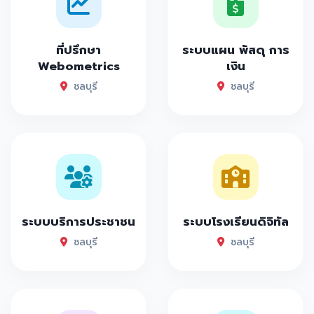
ที่ปรึกษา
ระบบแผน พัสดุ การ
Webometrics
เงิน
ชลบุรี
ชลบุรี
ระบบบริการประชาชน
ระบบโรงเรียนดิจิทัล
ชลบุรี
ชลบุรี