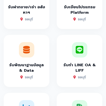
รับฝากขาย/เช่า อสัง
รับเขียนโปรแกรม
หาฯ
Platform
ชลบุรี
ชลบุรี
รับพัฒนาฐานข้อมูล
รับทำ LINE OA &
& Data
LIFF
ชลบุรี
ชลบุรี