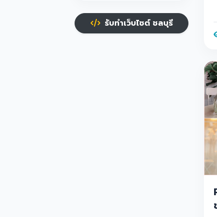
ร
รับทำเว็บไซต์ ชลบุรี