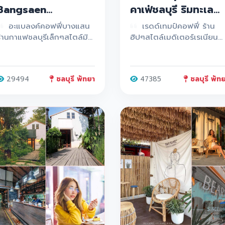
Bangsaen
คาเฟ่ชลบุรี ริมทะเล
Chonburi คาเฟ่ชลบุรี
บางแสน ทรง
อะแบลงค์คอฟฟี่บางแสน
เรดด์เทมป์คอฟฟี่ ร้าน
ตั้งอยู่ตรงข้ามทะเล
ประภาคารวิวดีมวากก
้านกาแฟชลบุรีเล็กๆสไตล์มินิ
ฮิปๆสไตล์เมดิเตอร์เรเนียน
มอล อยู่ชั้น 1 ของโรงแรม
ร้านกาแฟชลบุรีริมทะเลบาง
เลย เครื่องดื่มดี
มาเที่ยวชลบุรีต้องห้า
Marina Sea View
แสน ร้านมีความโดดเด่น
บรรยากาศสบายๆ
พลาด
Bangsaen
ออกแบบเป็นประภาคารริม
29494
ชลบุรี พัทยา
47385
ชลบุรี พัท
ทะเล ชมพระอาทิตย์ตกฟินๆ