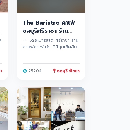
The Baristro คาเฟ่
ชลบุรีศรีราชา ร้าน
า
กาแฟสไตล์มินิมอล
ล
เดอะบาริสโต้ ศรีราชา ร้าน
คาเฟ่สุดเท่ ตกแต่ง
ม
กาแฟคาเฟ่เท่ๆ ทีมีจุดเช็คอิน
เพียบ มีการตกแต่งสดใสออก
ม
โดยมีรถตู้ติดร้านใช้โต๊ะ
แนวเรียบง่าย กาแฟหลาก
ไม้เป็นเฟอร์นิเจอร์ดู
หลาย
อบอุ่นตัดกับสีร้าน
ยา
25204
ชลบุรี พัทยา