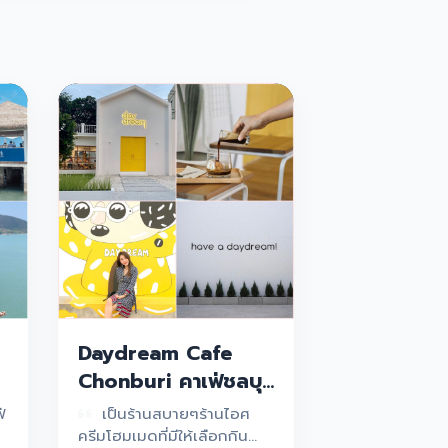
Daydream Cafe
Chonburi คาเฟ่ชลบุรี
ร้านสไตล์มินิมอลทำ
่
เป็นร้านสบายๆร้านไอศ
ไอศครีมโฮมเมด
ครีมโฮมเมดที่มีให้เลือกกิน